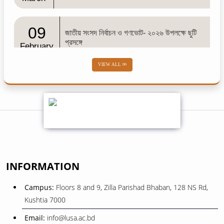
09
জাতীয় সংসদ নির্বাচন ও গণভোট- ২০২৬ উপলক্ষে ছুটি
প্রসঙ্গে
February
VIEW ALL
02
শব-ই-বরাত
February
01
শোক সংবাদ
February
INFORMATION
08
বিজয় দিবস ২০২৫
Campus:
Floors 8 and 9, Zilla Parishad Bhaban, 128 NS Rd,
December
Kushtia 7000
Email:
info@lusa.ac.bd