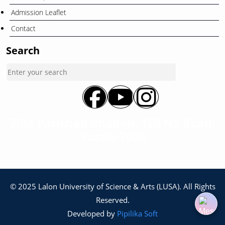
Admission Leaflet
Contact
Search
Zilla Parishad Bhabon, 128 NS Road,
Kustia-7000
© 2025 Lalon University of Science & Arts (LUSA). All Rights
Reserved.
Developed by
Pipilika Soft