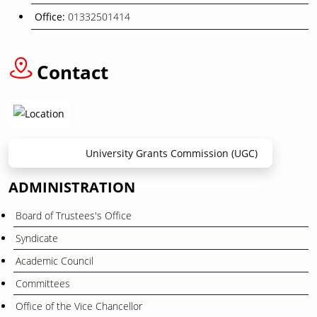
26
ওরিয়েন্টেশন ও বাৎসরিক শিক্ষা সফর
Office:
01332501414
November
12
Contact
বাংলা নববর্ষ ১৪৩৩” উপলক্ষে ছুটি প্রসঙ্গে
April
University Grants Commission (UGC)
ADMINISTRATION
Board of Trustees's Office
Syndicate
Academic Council
Committees
Office of the Vice Chancellor