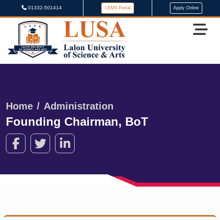
01332-501414
I-EMS Portal
Apply Online
Home
Administration
Founding Chairman, BoT