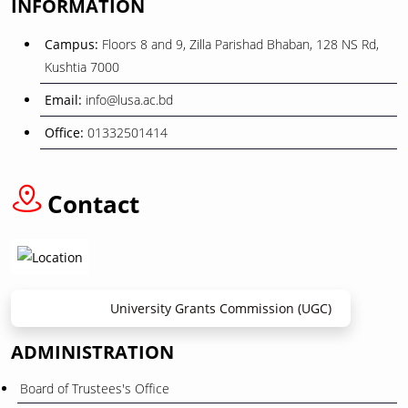
INFORMATION
08
বিজয় দিবস ২০২৫
Campus:
Floors 8 and 9, Zilla Parishad Bhaban, 128 NS Rd,
December
Kushtia 7000
Email:
info@lusa.ac.bd
26
ওরিয়েন্টেশন ও বাৎসরিক শিক্ষা সফর
Office:
01332501414
November
12
Contact
বাংলা নববর্ষ ১৪৩৩” উপলক্ষে ছুটি প্রসঙ্গে
April
University Grants Commission (UGC)
ADMINISTRATION
Board of Trustees's Office