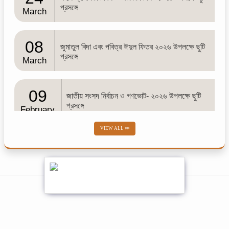
প্রসঙ্গে
March
08
জুমাতুল বিদা এবং পবিত্র ঈদুল ফিতর ২০২৬ উপলক্ষে ছুটি
প্রসঙ্গে
March
09
জাতীয় সংসদ নির্বাচন ও গণভোট- ২০২৬ উপলক্ষে ছুটি
প্রসঙ্গে
February
VIEW ALL
02
শব-ই-বরাত
February
01
শোক সংবাদ
February