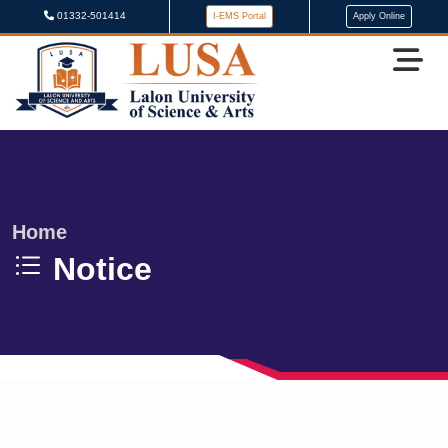
01332-501414
I-EMS Portal
Apply Online
Home
Notice