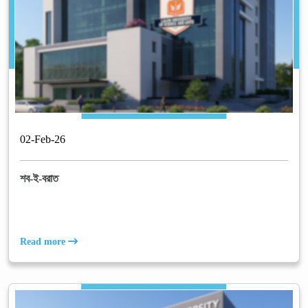
02
-
Feb
-
26
শব-ই-বরাত
Read more