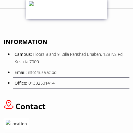
01
শোক সংবাদ
February
INFORMATION
08
বিজয় দিবস ২০২৫
Campus:
Floors 8 and 9, Zilla Parishad Bhaban, 128 NS Rd,
December
Kushtia 7000
Email:
info@lusa.ac.bd
26
ওরিয়েন্টেশন ও বাৎসরিক শিক্ষা সফর
Office:
01332501414
November
12
Contact
বাংলা নববর্ষ ১৪৩৩” উপলক্ষে ছুটি প্রসঙ্গে
April