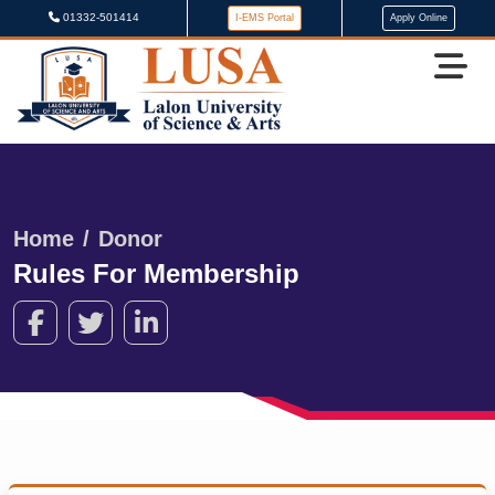
01332-501414
I-EMS Portal
Apply Online
Home
Donor
Rules For Membership