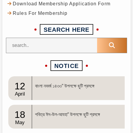
Download Membership Application Form
Rules For Membership
SEARCH HERE
NOTICE
12
বাংলা নববর্ষ ১৪৩৩” উপলক্ষে ছুটি প্রসঙ্গে
April
18
পবিত্র ঈদ-উল-আযহা” উপলক্ষে ছুটি প্রসঙ্গে
May