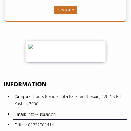
VIEW ALL
02
শব-ই-বরাত
February
01
শোক সংবাদ
February
08
বিজয় দিবস ২০২৫
INFORMATION
December
Campus:
Floors 8 and 9, Zilla Parishad Bhaban, 128 NS Rd,
26
Kushtia 7000
ওরিয়েন্টেশন ও বাৎসরিক শিক্ষা সফর
November
Email:
info@lusa.ac.bd
Office:
01332501414