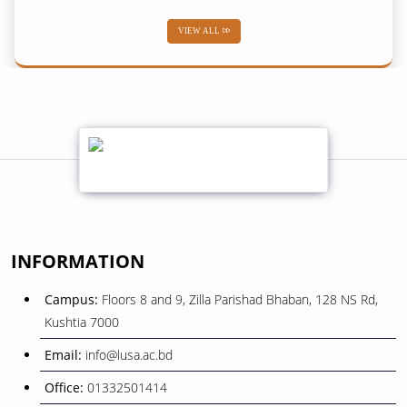
VIEW ALL
02
শব-ই-বরাত
February
01
শোক সংবাদ
February
08
বিজয় দিবস ২০২৫
INFORMATION
December
Campus:
Floors 8 and 9, Zilla Parishad Bhaban, 128 NS Rd,
26
Kushtia 7000
ওরিয়েন্টেশন ও বাৎসরিক শিক্ষা সফর
November
Email:
info@lusa.ac.bd
Office:
01332501414