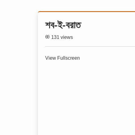
শব-ই-বরাত
131 views
View Fullscreen
Skip
to
PDF
content