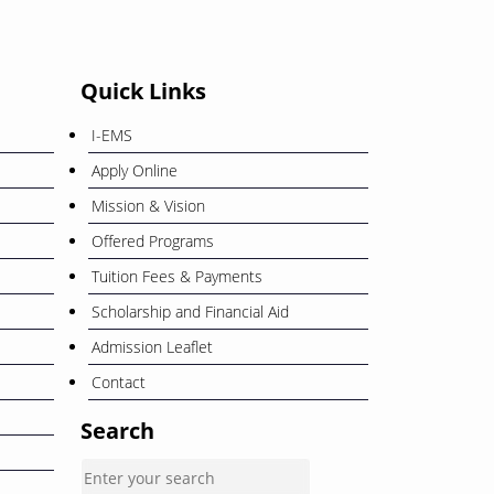
December
26
Quick Links
ওরিয়েন্টেশন ও বাৎসরিক শিক্ষা সফর
November
I-EMS
Apply Online
12
বাংলা নববর্ষ ১৪৩৩” উপলক্ষে ছুটি প্রসঙ্গে
Mission & Vision
April
Offered Programs
Tuition Fees & Payments
Scholarship and Financial Aid
Admission Leaflet
Contact
Search