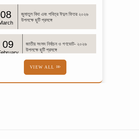
08
জুমাতুল বিদা এবং পবিত্র ঈদুল ফিতর ২০২৬
উপলক্ষে ছুটি প্রসঙ্গে
March
09
জাতীয় সংসদ নির্বাচন ও গণভোট- ২০২৬
উপলক্ষে ছুটি প্রসঙ্গে
February
VIEW ALL
02
শব-ই-বরাত
February
01
শোক সংবাদ
February
08
বিজয় দিবস ২০২৫