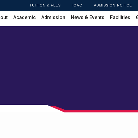
TUITION & FEES
IQAC
ADMISSION NOTICE
out
Academic
Admission
News & Events
Facilities