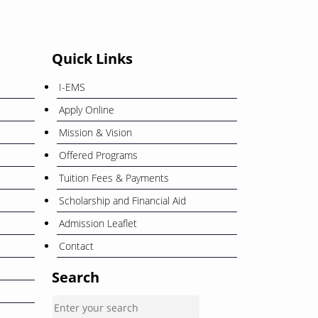
December
26
Quick Links
ওরিয়েন্টেশন ও বাৎসরিক শিক্ষা সফর
November
I-EMS
Apply Online
12
বাংলা নববর্ষ ১৪৩৩” উপলক্ষে ছুটি প্রসঙ্গে
Mission & Vision
April
Offered Programs
Tuition Fees & Payments
Scholarship and Financial Aid
Admission Leaflet
Contact
Search