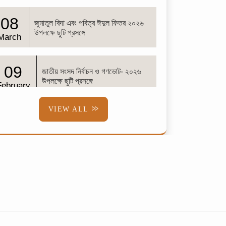
08
জুমাতুল বিদা এবং পবিত্র ঈদুল ফিতর ২০২৬
উপলক্ষে ছুটি প্রসঙ্গে
March
09
জাতীয় সংসদ নির্বাচন ও গণভোট- ২০২৬
উপলক্ষে ছুটি প্রসঙ্গে
February
VIEW ALL
02
শব-ই-বরাত
February
01
শোক সংবাদ
February
08
বিজয় দিবস ২০২৫